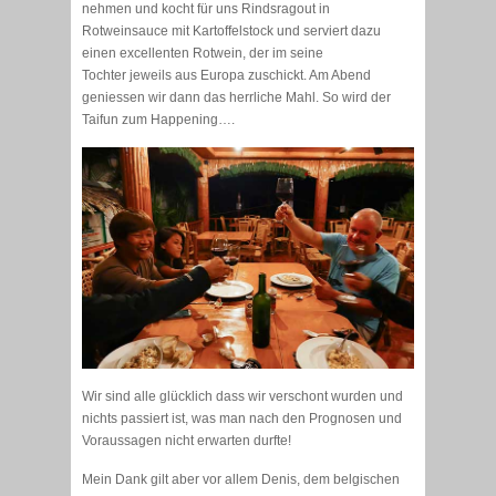
nehmen und kocht für uns Rindsragout in
Rotweinsauce mit Kartoffelstock und serviert dazu
einen excellenten Rotwein, der im seine
Tochter jeweils aus Europa zuschickt. Am Abend
geniessen wir dann das herrliche Mahl. So wird der
Taifun zum Happening….
Wir sind alle glücklich dass wir verschont wurden und
nichts passiert ist, was man nach den Prognosen und
Voraussagen nicht erwarten durfte!
Mein Dank gilt aber vor allem Denis, dem belgischen