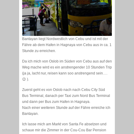
Bantayan liegt Nordwestlich von Cebu und ist mit der
Fähre ab dem Hafen in Hagnaya von Cebu aus in ca. 1
Stunde zu erreichen.
Da ich mich von Oslob im Süden von Cebu aus auf den
Weg mache wird es ein anstrengender 10 Stunden Trip
(ja ja, lacht nur, reisen kann soo anstrengend sein….
😉 ).
Zuerst geht es von Oslob nach nach Cebu City Süd
Bus Terminal, danach per Taxi zum Nord Bus Terminal
und dann per Bus zum Hafen in Hagnaya.
Nach einer weiteren Stunde auf der Fähre erreiche ich
Bantayan.
Ich lasse mich am Markt von Santa Fe absetzen und
schaue mir die Zimmer in der Cou-Cou Bar Pension