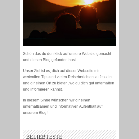
Schön das du den klick auf unsere Website gemacht
und diesen Blog gefunden hast.
Unser Ziel ist es, dich auf dieser Webseite mit
wertvollen Tips und vielen Reiseberichten zu fesseln
und dir einen Ort zu bieten, wo du dich gut unterhalten
und informieren kannst.
In diesem Sinne wünschen wir dir einen
unterhaltsamen und informativen Aufenthalt auf
unserem Blog!
BELIEBTESTE