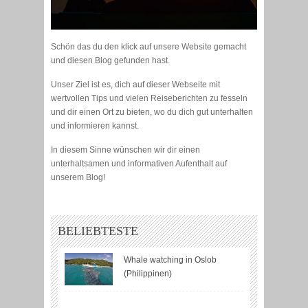
Schön das du den klick auf unsere Website gemacht
und diesen Blog gefunden hast.
Unser Ziel ist es, dich auf dieser Webseite mit
wertvollen Tips und vielen Reiseberichten zu fesseln
und dir einen Ort zu bieten, wo du dich gut unterhalten
und informieren kannst.
In diesem Sinne wünschen wir dir einen
unterhaltsamen und informativen Aufenthalt auf
unserem Blog!
BELIEBTESTE
Whale watching in Oslob
(Philippinen)