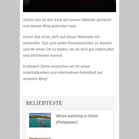
Schön das du den klick auf unsere Website gemacht
und diesen Blog gefunden hast.
Unser Ziel ist es, dich auf dieser Webseite mit
wertvollen Tips und vielen Reiseberichten zu fesseln
und dir einen Ort zu bieten, wo du dich gut unterhalten
und informieren kannst.
In diesem Sinne wünschen wir dir einen
unterhaltsamen und informativen Aufenthalt auf
unserem Blog!
BELIEBTESTE
Whale watching in Oslob
(Philippinen)